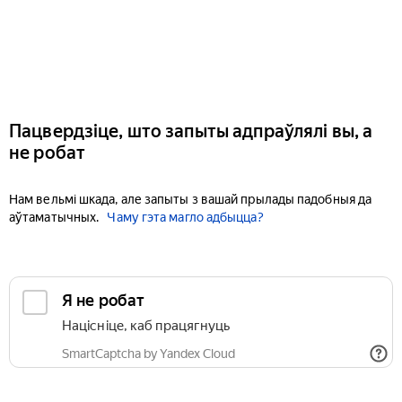
Пацвердзіце, што запыты адпраўлялі вы, а
не робат
Нам вельмі шкада, але запыты з вашай прылады падобныя да
аўтаматычных.
Чаму гэта магло адбыцца?
Я не робат
Націсніце, каб працягнуць
SmartCaptcha by Yandex Cloud