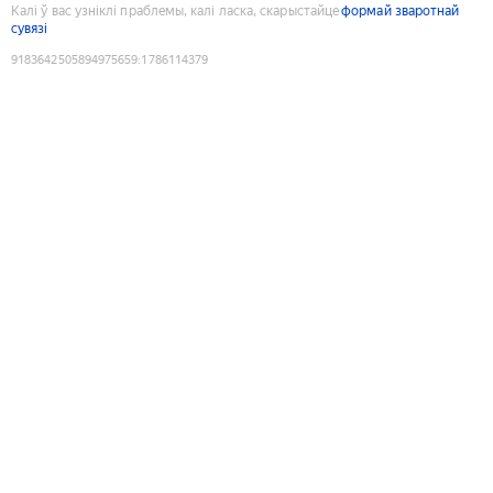
Калі ў вас узніклі праблемы, калі ласка, скарыстайце
формай зваротнай
сувязі
9183642505894975659
:
1786114379