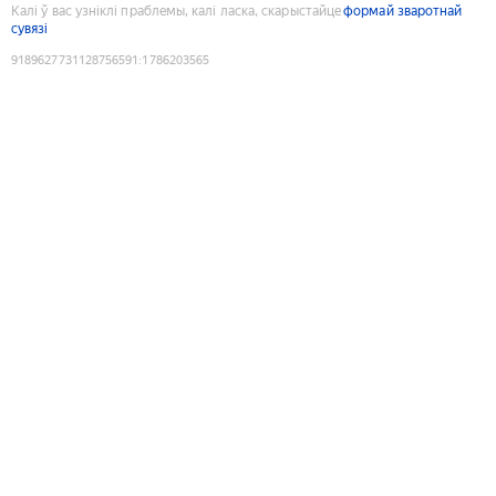
Калі ў вас узніклі праблемы, калі ласка, скарыстайце
формай зваротнай
сувязі
9189627731128756591
:
1786203565