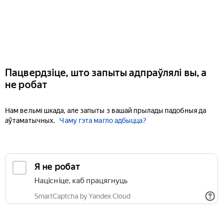
Пацвердзіце, што запыты адпраўлялі вы, а
не робат
Нам вельмі шкада, але запыты з вашай прылады падобныя да
аўтаматычных.
Чаму гэта магло адбыцца?
Я не робат
Націсніце, каб працягнуць
SmartCaptcha by Yandex Cloud