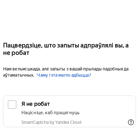
Пацвердзіце, што запыты адпраўлялі вы, а
не робат
Нам вельмі шкада, але запыты з вашай прылады падобныя да
аўтаматычных.
Чаму гэта магло адбыцца?
Я не робат
Націсніце, каб працягнуць
SmartCaptcha by Yandex Cloud