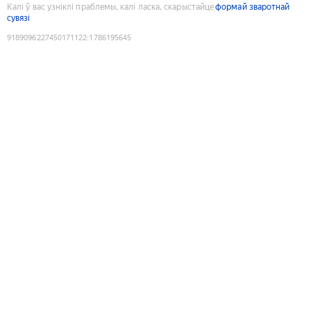
Калі ў вас узніклі праблемы, калі ласка, скарыстайце
формай зваротнай
сувязі
9189096227450171122
:
1786195645