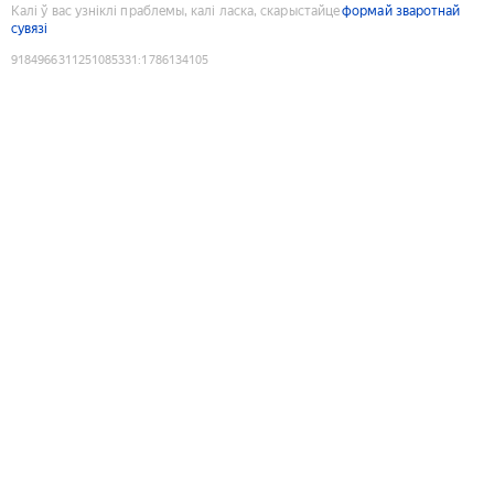
Калі ў вас узніклі праблемы, калі ласка, скарыстайце
формай зваротнай
сувязі
9184966311251085331
:
1786134105