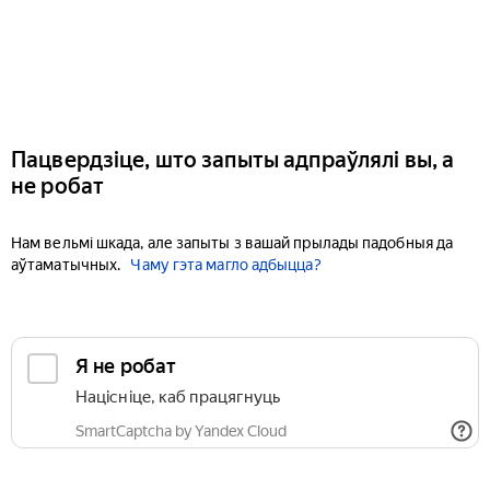
Пацвердзіце, што запыты адпраўлялі вы, а
не робат
Нам вельмі шкада, але запыты з вашай прылады падобныя да
аўтаматычных.
Чаму гэта магло адбыцца?
Я не робат
Націсніце, каб працягнуць
SmartCaptcha by Yandex Cloud