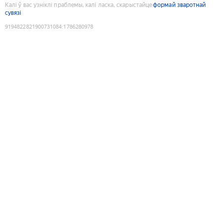
Калі ў вас узніклі праблемы, калі ласка, скарыстайце
формай зваротнай
сувязі
9194822821900731084
:
1786280978