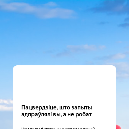
Пацвердзіце, што запыты
адпраўлялі вы, а не робат