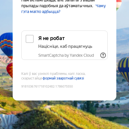
Нам вельмі шкада, але запыты з вашай
прылады падобныя да аўтаматычных.
Чаму
гэта магло адбыцца?
Я не робат
Націсніце, каб працягнуць
SmartCaptcha by Yandex Cloud
Калі ў вас узніклі праблемы, калі ласка,
скарыстайце
формай зваротнай сувязі
9181036761718102482
:
1786075550