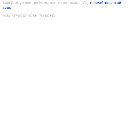
Калі ў вас узніклі праблемы, калі ласка, скарыстайце
формай зваротнай
сувязі
9183173740012140763
:
1786107393