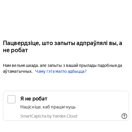
Пацвердзіце, што запыты адпраўлялі вы, а
не робат
Нам вельмі шкада, але запыты з вашай прылады падобныя да
аўтаматычных.
Чаму гэта магло адбыцца?
Я не робат
Націсніце, каб працягнуць
SmartCaptcha by Yandex Cloud