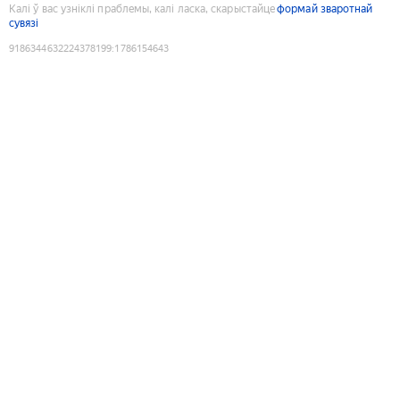
Калі ў вас узніклі праблемы, калі ласка, скарыстайце
формай зваротнай
сувязі
9186344632224378199
:
1786154643