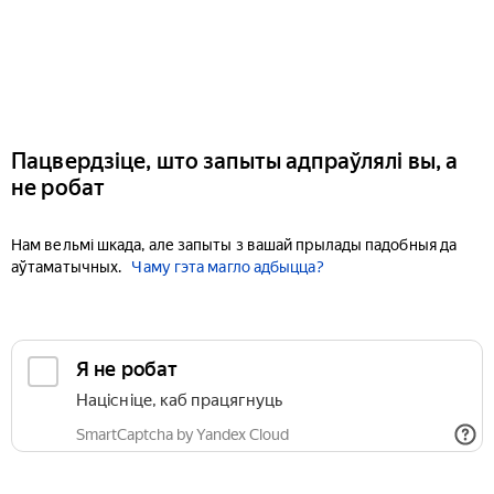
Пацвердзіце, што запыты адпраўлялі вы, а
не робат
Нам вельмі шкада, але запыты з вашай прылады падобныя да
аўтаматычных.
Чаму гэта магло адбыцца?
Я не робат
Націсніце, каб працягнуць
SmartCaptcha by Yandex Cloud