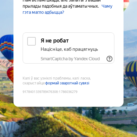
Нам вельмі шкада, але запыты з вашай
прылады падобныя да аўтаматычных.
Чаму
гэта магло адбыцца?
Я не робат
Націсніце, каб працягнуць
SmartCaptcha by Yandex Cloud
Калі ў вас узніклі праблемы, калі ласка,
скарыстайце
формай зваротнай сувязі
9178401339789476308
:
1786036279