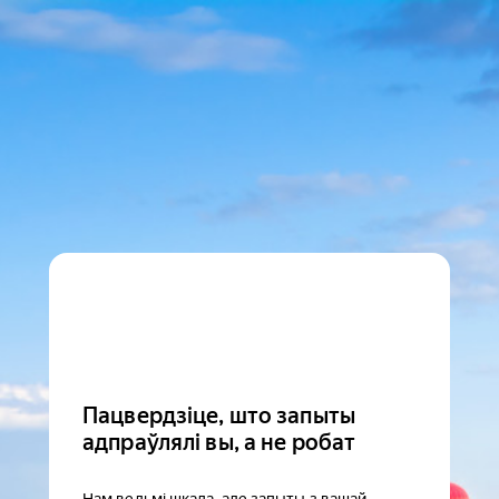
Пацвердзіце, што запыты
адпраўлялі вы, а не робат