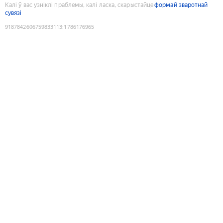
Калі ў вас узніклі праблемы, калі ласка, скарыстайце
формай зваротнай
сувязі
9187842606759833113
:
1786176965