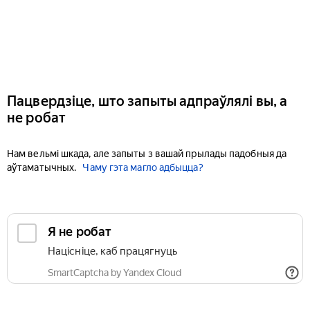
Пацвердзіце, што запыты адпраўлялі вы, а
не робат
Нам вельмі шкада, але запыты з вашай прылады падобныя да
аўтаматычных.
Чаму гэта магло адбыцца?
Я не робат
Націсніце, каб працягнуць
SmartCaptcha by Yandex Cloud