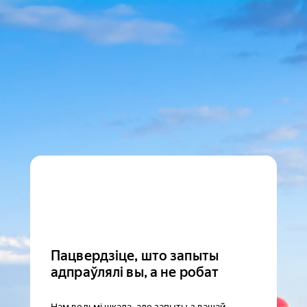
Пацвердзіце, што запыты
адпраўлялі вы, а не робат