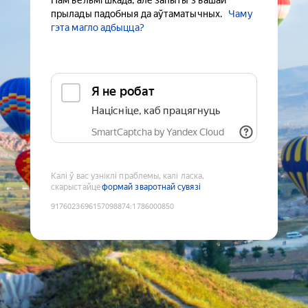
Нам вельмі шкада, але запыты з вашай
прылады падобныя да аўтаматычных.
Чаму
гэта магло адбыцца?
Я не робат
Націсніце, каб працягнуць
SmartCaptcha by Yandex Cloud
Калі ў вас узніклі праблемы, калі ласка,
скарыстайце
формай зваротнай сувязі
9176023696157098874
:
1786000850