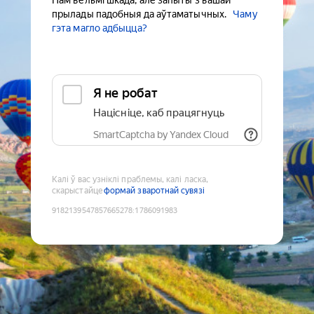
Нам вельмі шкада, але запыты з вашай
прылады падобныя да аўтаматычных.
Чаму
гэта магло адбыцца?
Я не робат
Націсніце, каб працягнуць
SmartCaptcha by Yandex Cloud
Калі ў вас узніклі праблемы, калі ласка,
скарыстайце
формай зваротнай сувязі
9182139547857665278
:
1786091983