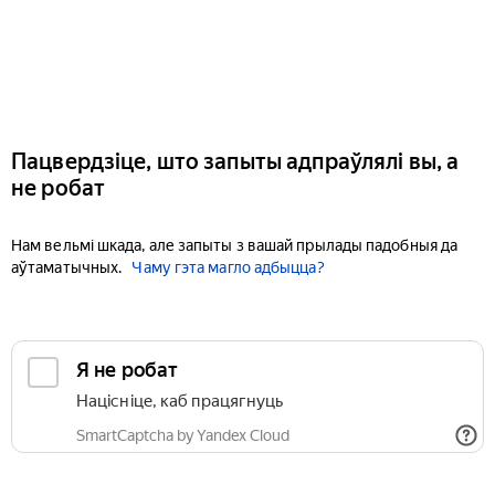
Пацвердзіце, што запыты адпраўлялі вы, а
не робат
Нам вельмі шкада, але запыты з вашай прылады падобныя да
аўтаматычных.
Чаму гэта магло адбыцца?
Я не робат
Націсніце, каб працягнуць
SmartCaptcha by Yandex Cloud