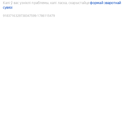
Калі ў вас узніклі праблемы, калі ласка, скарыстайце
формай зваротнай
сувязі
9183716329738347599
:
1786115479