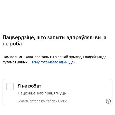
Пацвердзіце, што запыты адпраўлялі вы, а
не робат
Нам вельмі шкада, але запыты з вашай прылады падобныя да
аўтаматычных.
Чаму гэта магло адбыцца?
Я не робат
Націсніце, каб працягнуць
SmartCaptcha by Yandex Cloud