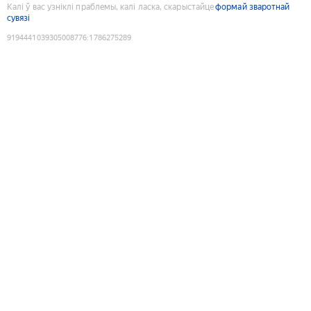
Калі ў вас узніклі праблемы, калі ласка, скарыстайце
формай зваротнай
сувязі
9194441039305008776
:
1786275289