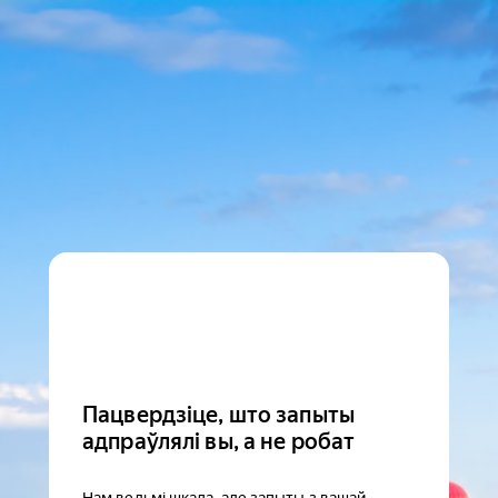
Пацвердзіце, што запыты
адпраўлялі вы, а не робат