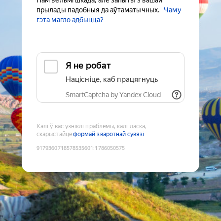
Нам вельмі шкада, але запыты з вашай
прылады падобныя да аўтаматычных.
Чаму
гэта магло адбыцца?
Я не робат
Націсніце, каб працягнуць
SmartCaptcha by Yandex Cloud
Калі ў вас узніклі праблемы, калі ласка,
скарыстайце
формай зваротнай сувязі
9179360718578535601
:
1786050575