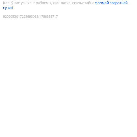
Калі ў вас узніклі праблемы, калі ласка, скарыстайце
формай зваротнай
сувязі
9202053017225693063
:
1786388717