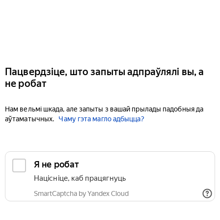
Пацвердзіце, што запыты адпраўлялі вы, а
не робат
Нам вельмі шкада, але запыты з вашай прылады падобныя да
аўтаматычных.
Чаму гэта магло адбыцца?
Я не робат
Націсніце, каб працягнуць
SmartCaptcha by Yandex Cloud