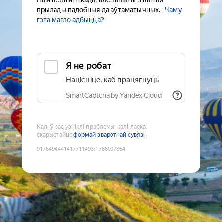
Нам вельмі шкада, але запыты з вашай
прылады падобныя да аўтаматычных.
Чаму
гэта магло адбыцца?
Я не робат
Націсніце, каб працягнуць
SmartCaptcha by Yandex Cloud
Калі ў вас узніклі праблемы, калі ласка,
скарыстайце
формай зваротнай сувязі
9176494441417711493
:
1786007864