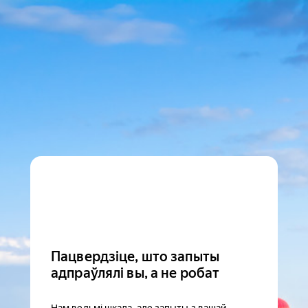
Пацвердзіце, што запыты
адпраўлялі вы, а не робат