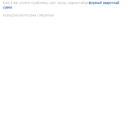
Калі ў вас узніклі праблемы, калі ласка, скарыстайце
формай зваротнай
сувязі
9193023431661913049
:
1786254165