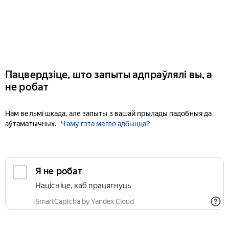
Пацвердзіце, што запыты адпраўлялі вы, а
не робат
Нам вельмі шкада, але запыты з вашай прылады падобныя да
аўтаматычных.
Чаму гэта магло адбыцца?
Я не робат
Націсніце, каб працягнуць
SmartCaptcha by Yandex Cloud