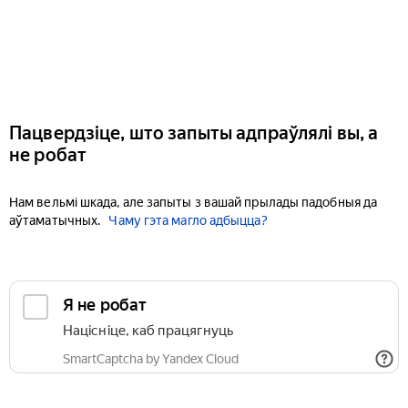
Пацвердзіце, што запыты адпраўлялі вы, а
не робат
Нам вельмі шкада, але запыты з вашай прылады падобныя да
аўтаматычных.
Чаму гэта магло адбыцца?
Я не робат
Націсніце, каб працягнуць
SmartCaptcha by Yandex Cloud