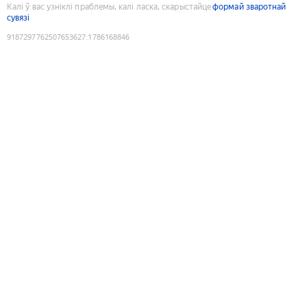
Калі ў вас узніклі праблемы, калі ласка, скарыстайце
формай зваротнай
сувязі
9187297762507653627
:
1786168846