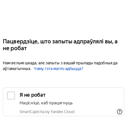
Пацвердзіце, што запыты адпраўлялі вы, а
не робат
Нам вельмі шкада, але запыты з вашай прылады падобныя да
аўтаматычных.
Чаму гэта магло адбыцца?
Я не робат
Націсніце, каб працягнуць
SmartCaptcha by Yandex Cloud