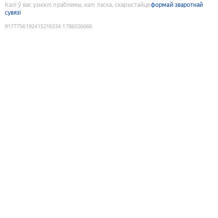
Калі ў вас узніклі праблемы, калі ласка, скарыстайце
формай зваротнай
сувязі
9177756192415216334
:
1786026666