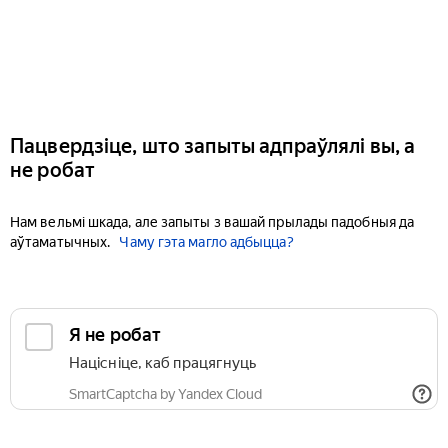
Пацвердзіце, што запыты адпраўлялі вы, а
не робат
Нам вельмі шкада, але запыты з вашай прылады падобныя да
аўтаматычных.
Чаму гэта магло адбыцца?
Я не робат
Націсніце, каб працягнуць
SmartCaptcha by Yandex Cloud