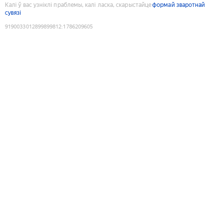
Калі ў вас узніклі праблемы, калі ласка, скарыстайце
формай зваротнай
сувязі
9190033012899899812
:
1786209605