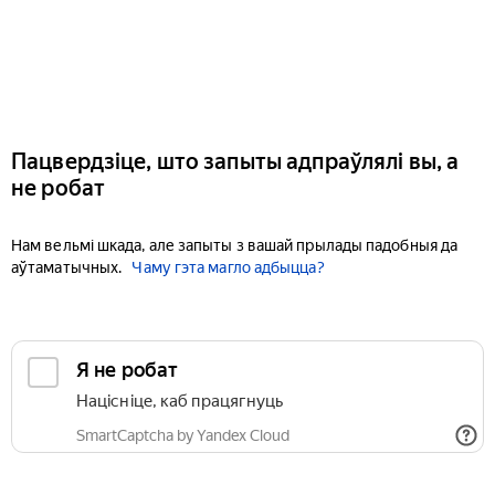
Пацвердзіце, што запыты адпраўлялі вы, а
не робат
Нам вельмі шкада, але запыты з вашай прылады падобныя да
аўтаматычных.
Чаму гэта магло адбыцца?
Я не робат
Націсніце, каб працягнуць
SmartCaptcha by Yandex Cloud