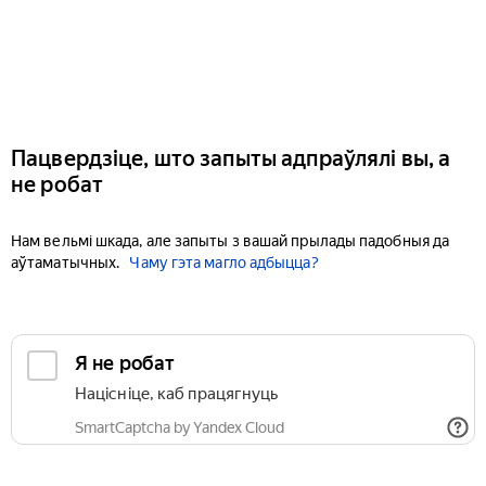
Пацвердзіце, што запыты адпраўлялі вы, а
не робат
Нам вельмі шкада, але запыты з вашай прылады падобныя да
аўтаматычных.
Чаму гэта магло адбыцца?
Я не робат
Націсніце, каб працягнуць
SmartCaptcha by Yandex Cloud