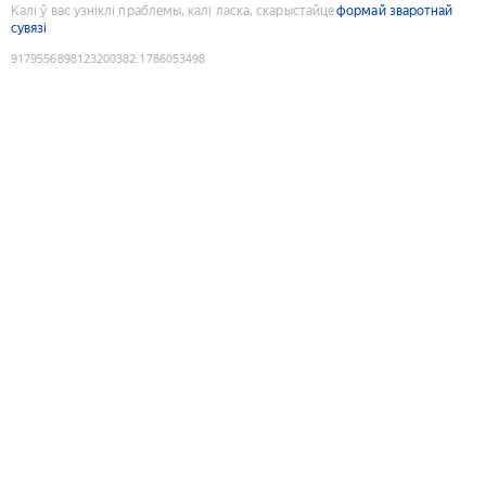
Калі ў вас узніклі праблемы, калі ласка, скарыстайце
формай зваротнай
сувязі
9179556898123200382
:
1786053498