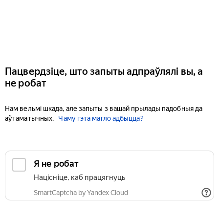
Пацвердзіце, што запыты адпраўлялі вы, а
не робат
Нам вельмі шкада, але запыты з вашай прылады падобныя да
аўтаматычных.
Чаму гэта магло адбыцца?
Я не робат
Націсніце, каб працягнуць
SmartCaptcha by Yandex Cloud