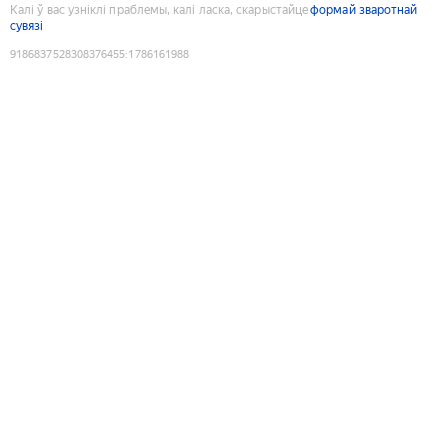
Калі ў вас узніклі праблемы, калі ласка, скарыстайце
формай зваротнай
сувязі
9186837528308376455
:
1786161988