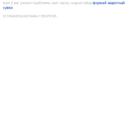
Калі ў вас узніклі праблемы, калі ласка, скарыстайце
формай зваротнай
сувязі
9174569816240076484
:
1785979185