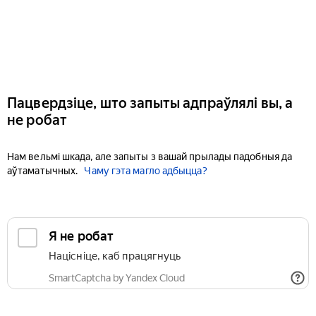
Пацвердзіце, што запыты адпраўлялі вы, а
не робат
Нам вельмі шкада, але запыты з вашай прылады падобныя да
аўтаматычных.
Чаму гэта магло адбыцца?
Я не робат
Націсніце, каб працягнуць
SmartCaptcha by Yandex Cloud