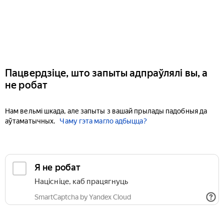
Пацвердзіце, што запыты адпраўлялі вы, а
не робат
Нам вельмі шкада, але запыты з вашай прылады падобныя да
аўтаматычных.
Чаму гэта магло адбыцца?
Я не робат
Націсніце, каб працягнуць
SmartCaptcha by Yandex Cloud