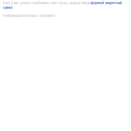
Калі ў вас узніклі праблемы, калі ласка, скарыстайце
формай зваротнай
сувязі
9198580664815787662
:
1786336975