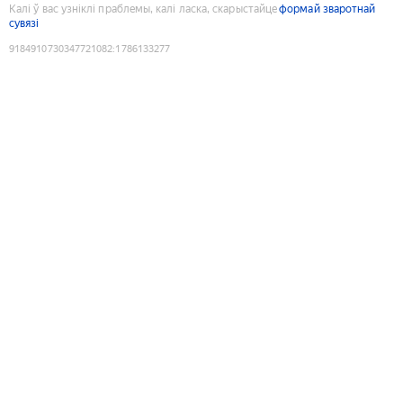
Калі ў вас узніклі праблемы, калі ласка, скарыстайце
формай зваротнай
сувязі
9184910730347721082
:
1786133277