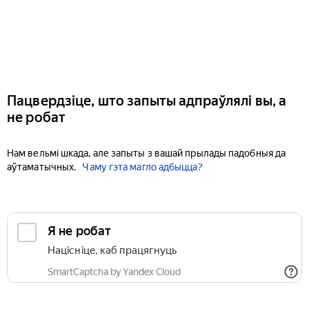
Пацвердзіце, што запыты адпраўлялі вы, а
не робат
Нам вельмі шкада, але запыты з вашай прылады падобныя да
аўтаматычных.
Чаму гэта магло адбыцца?
Я не робат
Націсніце, каб працягнуць
SmartCaptcha by Yandex Cloud