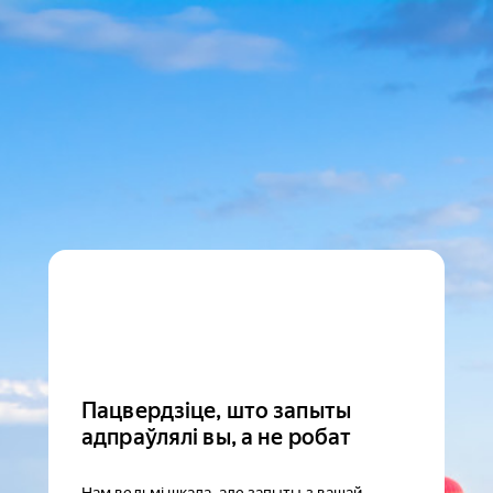
Пацвердзіце, што запыты
адпраўлялі вы, а не робат