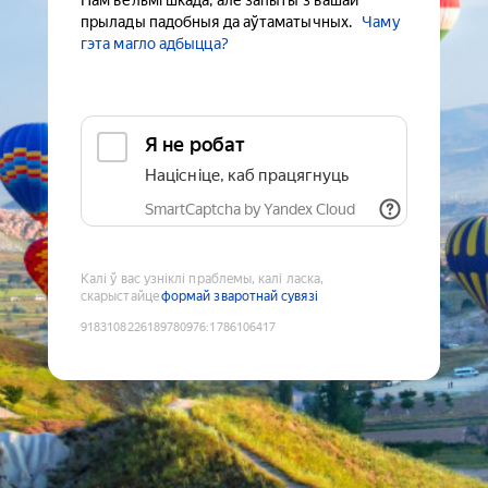
Нам вельмі шкада, але запыты з вашай
прылады падобныя да аўтаматычных.
Чаму
гэта магло адбыцца?
Я не робат
Націсніце, каб працягнуць
SmartCaptcha by Yandex Cloud
Калі ў вас узніклі праблемы, калі ласка,
скарыстайце
формай зваротнай сувязі
9183108226189780976
:
1786106417