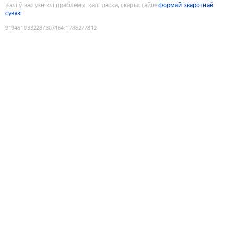
Калі ў вас узніклі праблемы, калі ласка, скарыстайце
формай зваротнай
сувязі
9194610332287307164
:
1786277812