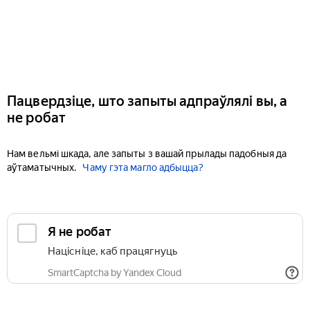
Пацвердзіце, што запыты адпраўлялі вы, а
не робат
Нам вельмі шкада, але запыты з вашай прылады падобныя да
аўтаматычных.
Чаму гэта магло адбыцца?
Я не робат
Націсніце, каб працягнуць
SmartCaptcha by Yandex Cloud