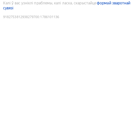
Калі ў вас узніклі праблемы, калі ласка, скарыстайце
формай зваротнай
сувязі
9182753812938279700
:
1786101136