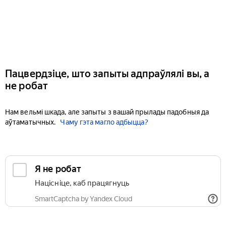
Пацвердзіце, што запыты адпраўлялі вы, а
не робат
Нам вельмі шкада, але запыты з вашай прылады падобныя да
аўтаматычных.
Чаму гэта магло адбыцца?
Я не робат
Націсніце, каб працягнуць
SmartCaptcha by Yandex Cloud