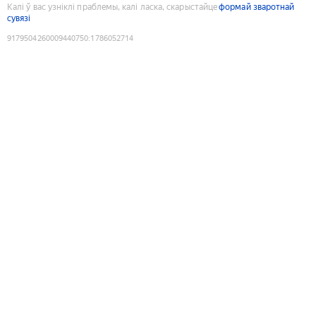
Калі ў вас узніклі праблемы, калі ласка, скарыстайце
формай зваротнай
сувязі
9179504260009440750
:
1786052714