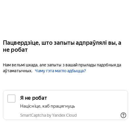
Пацвердзіце, што запыты адпраўлялі вы, а
не робат
Нам вельмі шкада, але запыты з вашай прылады падобныя да
аўтаматычных.
Чаму гэта магло адбыцца?
Я не робат
Націсніце, каб працягнуць
SmartCaptcha by Yandex Cloud