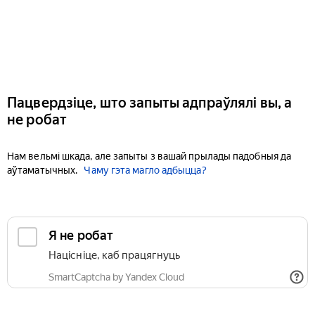
Пацвердзіце, што запыты адпраўлялі вы, а
не робат
Нам вельмі шкада, але запыты з вашай прылады падобныя да
аўтаматычных.
Чаму гэта магло адбыцца?
Я не робат
Націсніце, каб працягнуць
SmartCaptcha by Yandex Cloud