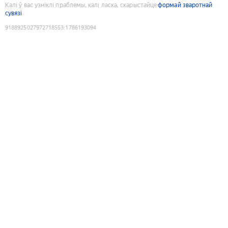
Калі ў вас узніклі праблемы, калі ласка, скарыстайце
формай зваротнай
сувязі
9188925027972718553
:
1786193094