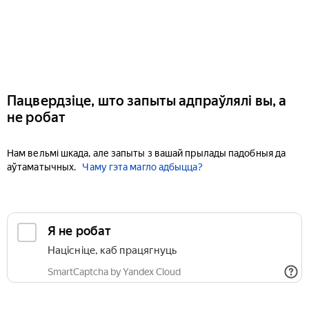
Пацвердзіце, што запыты адпраўлялі вы, а
не робат
Нам вельмі шкада, але запыты з вашай прылады падобныя да
аўтаматычных.
Чаму гэта магло адбыцца?
Я не робат
Націсніце, каб працягнуць
SmartCaptcha by Yandex Cloud