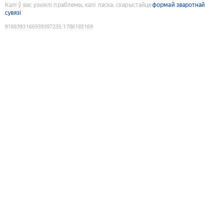
Калі ў вас узніклі праблемы, калі ласка, скарыстайце
формай зваротнай
сувязі
9188393166939397235
:
1786185169