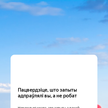
Пацвердзіце, што запыты
адпраўлялі вы, а не робат