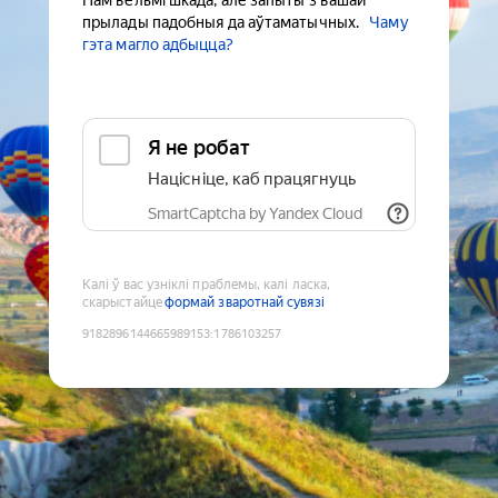
Нам вельмі шкада, але запыты з вашай
прылады падобныя да аўтаматычных.
Чаму
гэта магло адбыцца?
Я не робат
Націсніце, каб працягнуць
SmartCaptcha by Yandex Cloud
Калі ў вас узніклі праблемы, калі ласка,
скарыстайце
формай зваротнай сувязі
9182896144665989153
:
1786103257