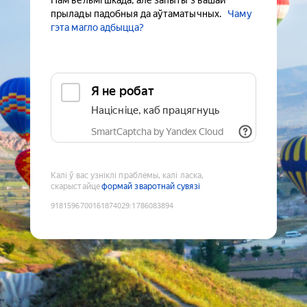
Нам вельмі шкада, але запыты з вашай
прылады падобныя да аўтаматычных.
Чаму
гэта магло адбыцца?
Я не робат
Націсніце, каб працягнуць
SmartCaptcha by Yandex Cloud
Калі ў вас узніклі праблемы, калі ласка,
скарыстайце
формай зваротнай сувязі
9181596700161874029
:
1786083894