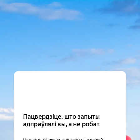
Пацвердзіце, што запыты
адпраўлялі вы, а не робат