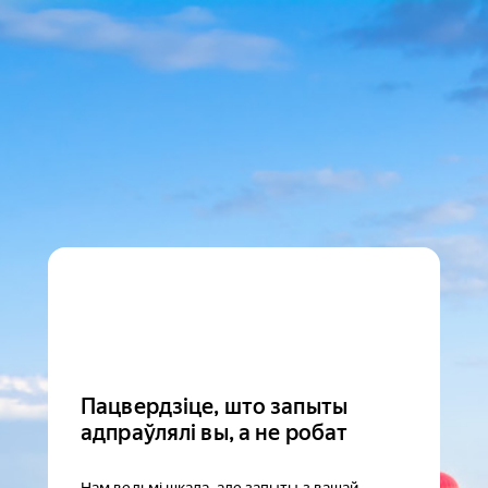
Пацвердзіце, што запыты
адпраўлялі вы, а не робат