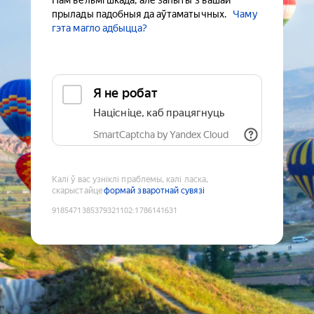
Нам вельмі шкада, але запыты з вашай
прылады падобныя да аўтаматычных.
Чаму
гэта магло адбыцца?
Я не робат
Націсніце, каб працягнуць
SmartCaptcha by Yandex Cloud
Калі ў вас узніклі праблемы, калі ласка,
скарыстайце
формай зваротнай сувязі
9185471385379321102
:
1786141631