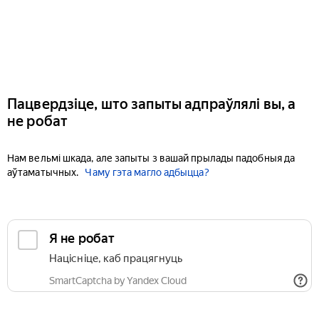
Пацвердзіце, што запыты адпраўлялі вы, а
не робат
Нам вельмі шкада, але запыты з вашай прылады падобныя да
аўтаматычных.
Чаму гэта магло адбыцца?
Я не робат
Націсніце, каб працягнуць
SmartCaptcha by Yandex Cloud