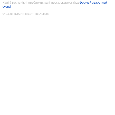
Калі ў вас узніклі праблемы, калі ласка, скарыстайце
формай зваротнай
сувязі
9193001461561346032
:
1786253838