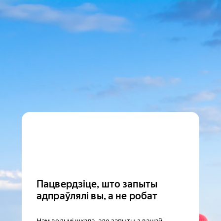
Пацвердзіце, што запыты
адпраўлялі вы, а не робат