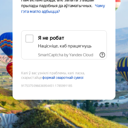
Нам вельмі шкада, але запыты з вашай
прылады падобныя да аўтаматычных.
Чаму
гэта магло адбыцца?
Я не робат
Націсніце, каб працягнуць
SmartCaptcha by Yandex Cloud
Калі ў вас узніклі праблемы, калі ласка,
скарыстайце
формай зваротнай сувязі
9175375096636954451
:
1785991185