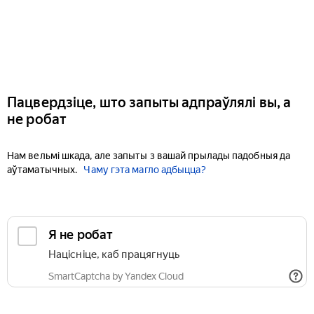
Пацвердзіце, што запыты адпраўлялі вы, а
не робат
Нам вельмі шкада, але запыты з вашай прылады падобныя да
аўтаматычных.
Чаму гэта магло адбыцца?
Я не робат
Націсніце, каб працягнуць
SmartCaptcha by Yandex Cloud