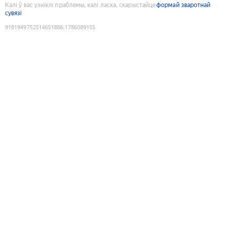
Калі ў вас узніклі праблемы, калі ласка, скарыстайце
формай зваротнай
сувязі
9181949752514651886
:
1786089155