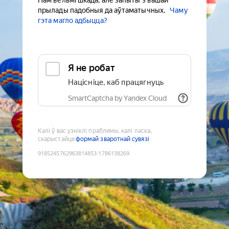
Нам вельмі шкада, але запыты з вашай
прылады падобныя да аўтаматычных.
Чаму
гэта магло адбыцца?
Я не робат
Націсніце, каб працягнуць
SmartCaptcha by Yandex Cloud
Калі ў вас узніклі праблемы, калі ласка,
скарыстайце
формай зваротнай сувязі
9185245762963814853
:
1786138269