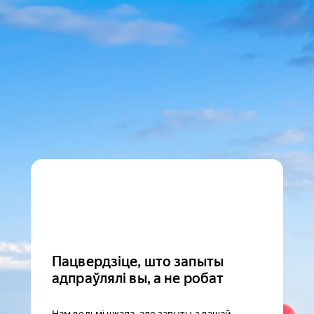
Пацвердзіце, што запыты
адпраўлялі вы, а не робат