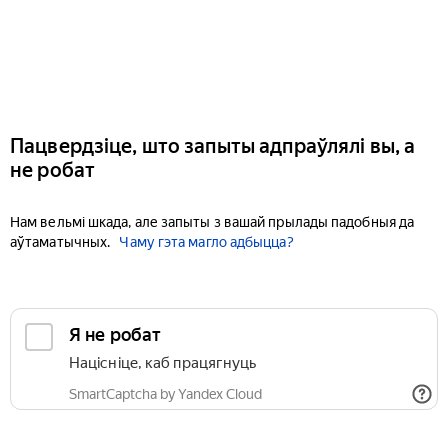
Пацвердзіце, што запыты адпраўлялі вы, а
не робат
Нам вельмі шкада, але запыты з вашай прылады падобныя да
аўтаматычных.
Чаму гэта магло адбыцца?
Я не робат
Націсніце, каб працягнуць
SmartCaptcha by Yandex Cloud