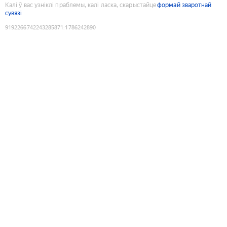
Калі ў вас узніклі праблемы, калі ласка, скарыстайце
формай зваротнай
сувязі
9192266742243285871
:
1786242890