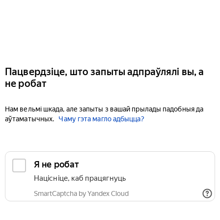
Пацвердзіце, што запыты адпраўлялі вы, а
не робат
Нам вельмі шкада, але запыты з вашай прылады падобныя да
аўтаматычных.
Чаму гэта магло адбыцца?
Я не робат
Націсніце, каб працягнуць
SmartCaptcha by Yandex Cloud