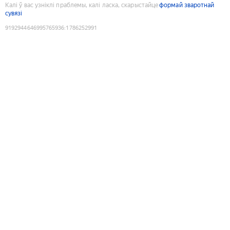
Калі ў вас узніклі праблемы, калі ласка, скарыстайце
формай зваротнай
сувязі
9192944646995765936
:
1786252991