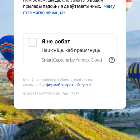
Нам вельмі шкада, але запыты з вашай
прылады падобныя да аўтаматычных.
Чаму
гэта магло адбыцца?
Я не робат
Націсніце, каб працягнуць
SmartCaptcha by Yandex Cloud
Калі ў вас узніклі праблемы, калі ласка,
скарыстайце
формай зваротнай сувязі
9183713548277939446
:
1786115437