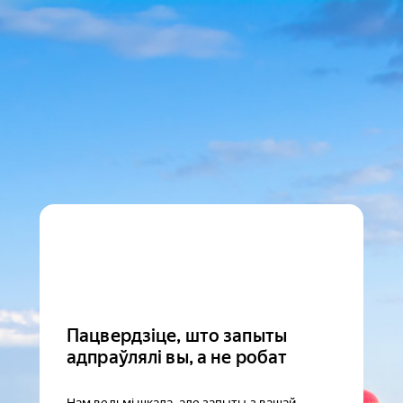
Пацвердзіце, што запыты
адпраўлялі вы, а не робат