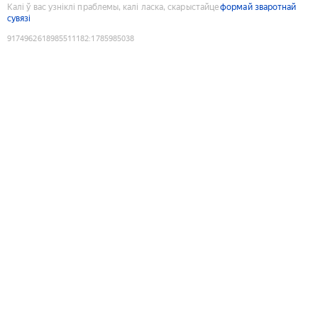
Калі ў вас узніклі праблемы, калі ласка, скарыстайце
формай зваротнай
сувязі
9174962618985511182
:
1785985038