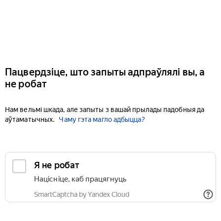
Пацвердзіце, што запыты адпраўлялі вы, а
не робат
Нам вельмі шкада, але запыты з вашай прылады падобныя да
аўтаматычных.
Чаму гэта магло адбыцца?
Я не робат
Націсніце, каб працягнуць
SmartCaptcha by Yandex Cloud