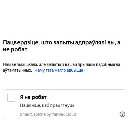
Пацвердзіце, што запыты адпраўлялі вы, а
не робат
Нам вельмі шкада, але запыты з вашай прылады падобныя да
аўтаматычных.
Чаму гэта магло адбыцца?
Я не робат
Націсніце, каб працягнуць
SmartCaptcha by Yandex Cloud