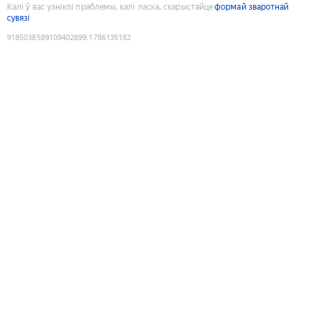
Калі ў вас узніклі праблемы, калі ласка, скарыстайце
формай зваротнай
сувязі
9185038589109402899
:
1786135182