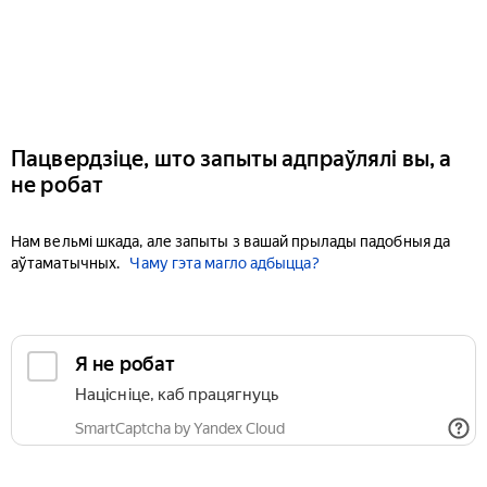
Пацвердзіце, што запыты адпраўлялі вы, а
не робат
Нам вельмі шкада, але запыты з вашай прылады падобныя да
аўтаматычных.
Чаму гэта магло адбыцца?
Я не робат
Націсніце, каб працягнуць
SmartCaptcha by Yandex Cloud