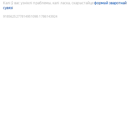
Калі ў вас узніклі праблемы, калі ласка, скарыстайце
формай зваротнай
сувязі
9185625277814951098
:
1786143924