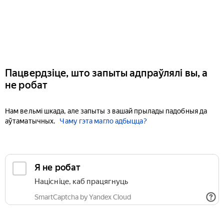
Пацвердзіце, што запыты адпраўлялі вы, а
не робат
Нам вельмі шкада, але запыты з вашай прылады падобныя да
аўтаматычных.
Чаму гэта магло адбыцца?
Я не робат
Націсніце, каб працягнуць
SmartCaptcha by Yandex Cloud