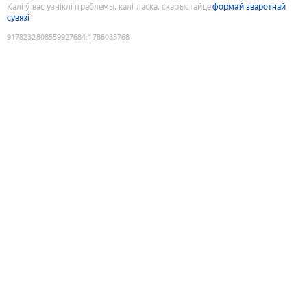
Калі ў вас узніклі праблемы, калі ласка, скарыстайце
формай зваротнай
сувязі
9178232808559927684
:
1786033768