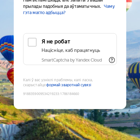
Нам вельмі шкада, але запыты з вашай
прылады падобныя да аўтаматычных.
Чаму
гэта магло адбыцца?
Я не робат
Націсніце, каб працягнуць
SmartCaptcha by Yandex Cloud
Калі ў вас узніклі праблемы, калі ласка,
скарыстайце
формай зваротнай сувязі
9188359009534219233
:
1786184660