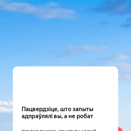
Пацвердзіце, што запыты
адпраўлялі вы, а не робат