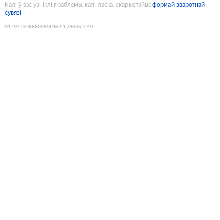
Калі ў вас узніклі праблемы, калі ласка, скарыстайце
формай зваротнай
сувязі
9179473066600890162
:
1786052249