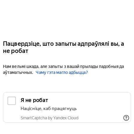
Пацвердзіце, што запыты адпраўлялі вы, а
не робат
Нам вельмі шкада, але запыты з вашай прылады падобныя да
аўтаматычных.
Чаму гэта магло адбыцца?
Я не робат
Націсніце, каб працягнуць
SmartCaptcha by Yandex Cloud