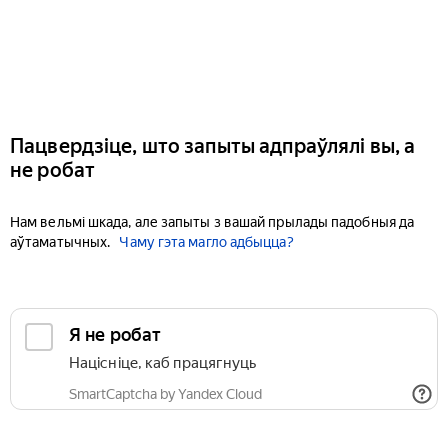
Пацвердзіце, што запыты адпраўлялі вы, а
не робат
Нам вельмі шкада, але запыты з вашай прылады падобныя да
аўтаматычных.
Чаму гэта магло адбыцца?
Я не робат
Націсніце, каб працягнуць
SmartCaptcha by Yandex Cloud