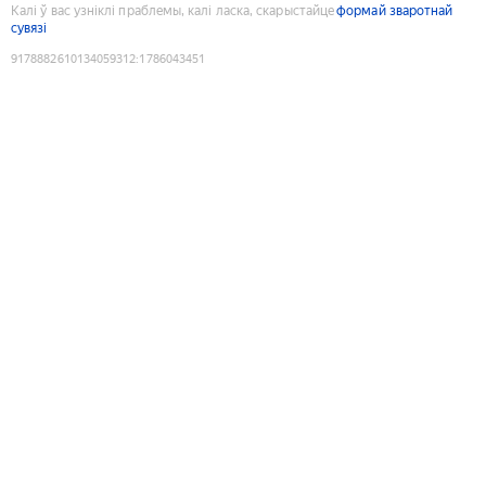
Калі ў вас узніклі праблемы, калі ласка, скарыстайце
формай зваротнай
сувязі
9178882610134059312
:
1786043451